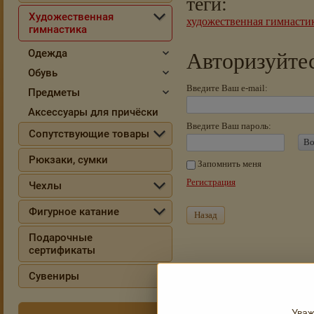
теги:
Художественная
художественная гимнасти
гимнастика
Одежда
Авторизуйтес
Обувь
Введите Ваш e-mail:
Предметы
Аксессуары для причёски
Введите Ваш пароль:
Сопутствующие товары
Во
Рюкзаки, сумки
Запомнить меня
Регистрация
Чехлы
Фигурное катание
Назад
Подарочные
сертификаты
Сувениры
Уваж