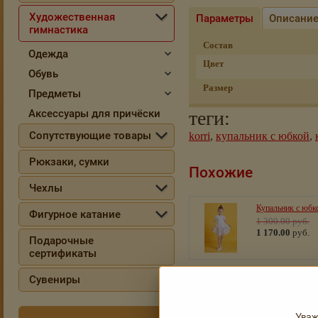
Художественная
Параметры
Описани
гимнастика
Состав
Одежда
Цвет
Обувь
Размер
Предметы
Аксессуары для причёски
теги:
Сопутствующие товары
korri
,
купальник с юбкой
,
Рюкзаки, сумки
Похожие
Чехлы
Купальник с юбк
Фигурное катание
1 300.00
руб.
1 170.00
руб.
Подарочные
сертификаты
Сувениры
Купальник
гимнастический 
длинным рукаво
Уваж