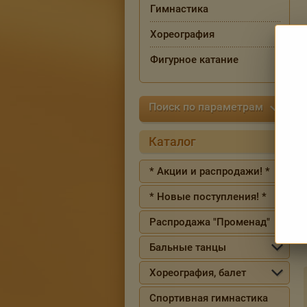
Гимнастика
Хореография
Фигурное катание
Поиск по параметрам
Каталог
* Акции и распродажи! *
* Новые поступления! *
Распродажа "Променад"
Бальные танцы
Хореография, балет
Спортивная гимнастика