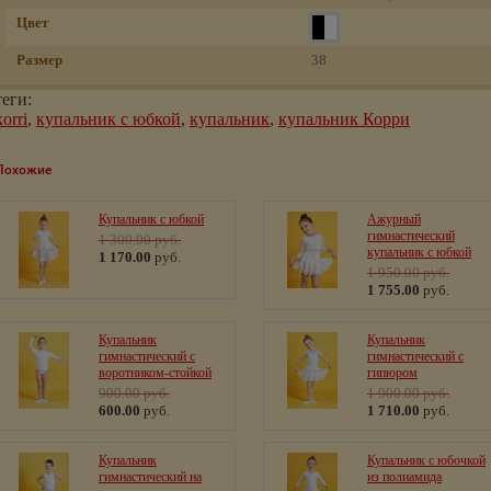
Цвет
Размер
38
теги:
korri
,
купальник с юбкой
,
купальник
,
купальник Корри
Похожие
Купальник с юбкой
Ажурный
гимнастический
1 300.00
руб.
купальник с юбкой
1 170.00
руб.
1 950.00
руб.
1 755.00
руб.
Купальник
Купальник
гимнастический с
гимнастический с
воротником-стойкой
гипюром
900.00
руб.
1 900.00
руб.
600.00
руб.
1 710.00
руб.
Купальник
Купальник с юбочкой
гимнастический на
из полиамида