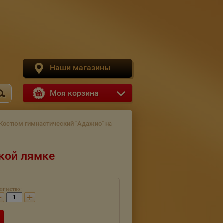
Наши магазины
Моя корзина
 Костюм гимнастический "Адажио" на
кой лямке
личество:
−
+