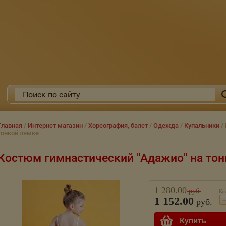
Главная
/
Интернет магазин
/
Хореография, балет
/
Одежда
/
Купальники
/
тонкой лямке
Костюм гимнастический "Адажио" на тон
1 280.00
руб.
Ко
1 152.00
руб.
Купить