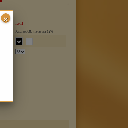
Korri
Хлопок 88%, эластан 12%
з