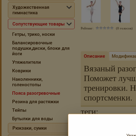
Художественная
гимнастика
Сопутствующие товары
Рейтинг:
(0 голосов)
Гетры, трико, носки
Балансировочные
подушки,диски, блоки для
йоги
Описание
Модифика
Утяжелители
Вязаный разо
Коврики
Поможет лучш
Наколенники,
голеностопы
тренировки. 
Пояса разогревочные
спортсменки.
Резина для растяжки
теги:
Тейпы
Бутылки для воды
купить пояс solo в спб
,
по
пояс solo
,
пояс разогрево
Рюкзаки, сумки
Уваж