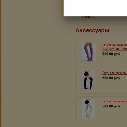
Жилет "Ренуар"
2 500.00
руб.
Аксессуары
Гетры вязаные д
гимнастики и тан
500.00
руб.
Гетры танцеваль
600.00
руб.
Гетры для танцев
500.00
руб.