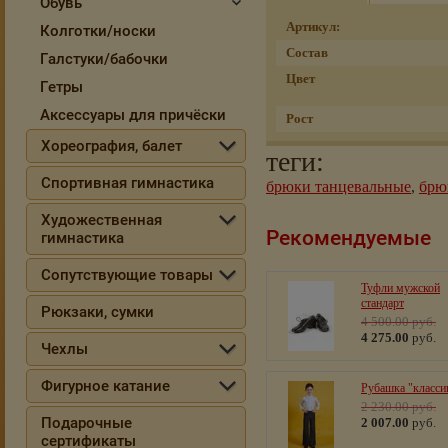
Обувь
Артикул:
Колготки/носки
Состав
Галстуки/бабочки
Цвет
Гетры
Аксессуары для причёски
Рост
Хореография, балет
теги:
Спортивная гимнастика
брюки танцевальные
,
брю
Художественная
Рекомендуемые
гимнастика
Сопутствующие товары
Туфли мужской
стандарт
Рюкзаки, сумки
4 500.00
руб.
4 275.00
руб.
Чехлы
Фигурное катание
Рубашка "класси
2 230.00
руб.
Подарочные
2 007.00
руб.
сертификаты