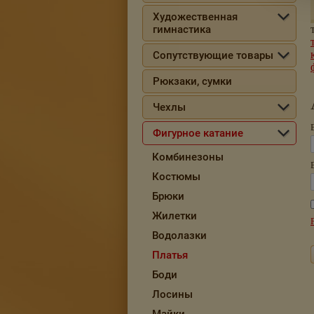
Художественная
гимнастика
Сопутствующие товары
Рюкзаки, сумки
Чехлы
Фигурное катание
Комбинезоны
Костюмы
Брюки
Жилетки
Водолазки
Платья
Боди
Лосины