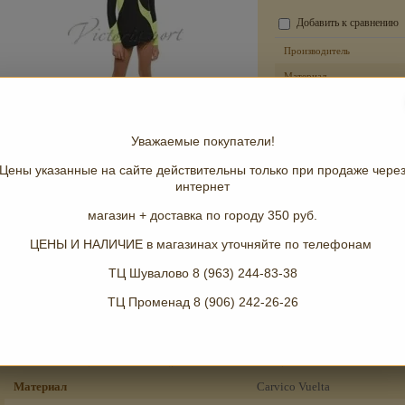
Добавить к сравнению
Производитель
Материал
Рост
поделиться
Уважаемые покупатели!
Цены указанные на сайте действительны только при продаже чере
интернет
магазин + доставка по городу 350 руб.
ЦЕНЫ И НАЛИЧИЕ в магазинах уточняйте по телефонам
Рейтинг:
(0 голосов)
ТЦ Шувалово 8 (963) 244-83-38
ТЦ Променад 8 (906) 242-26-26
Параметры
Описание
Модификации
Материал
Carvico Vuelta