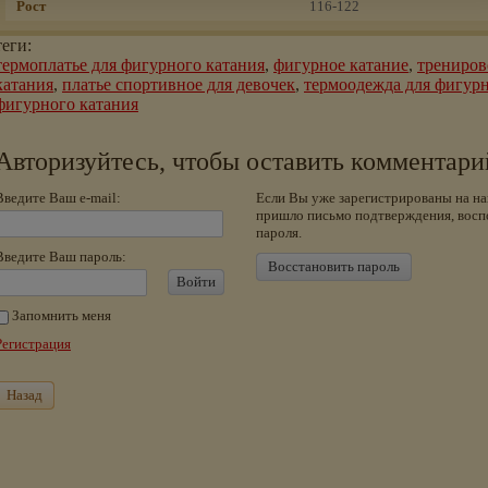
Рост
116-122
теги:
термоплатье для фигурного катания
,
фигурное катание
,
трениров
катания
,
платье спортивное для девочек
,
термоодежда для фигурн
фигурного катания
Авторизуйтесь, чтобы оставить комментари
Введите Ваш e-mail:
Если Вы уже зарегистрированы на на
пришло письмо подтверждения, восп
пароля.
Введите Ваш пароль:
Восстановить пароль
Войти
Запомнить меня
Регистрация
Назад