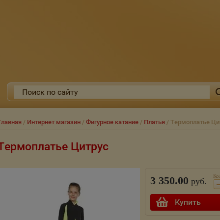
Главная
/
Интернет магазин
/
Фигурное катание
/
Платья
/ Термоплатье Цит
Термоплатье Цитрус
Ко
3 350.00
руб.
Купить