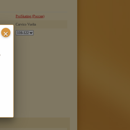
ProSkating (Россия)
Carvico Vuelta
з