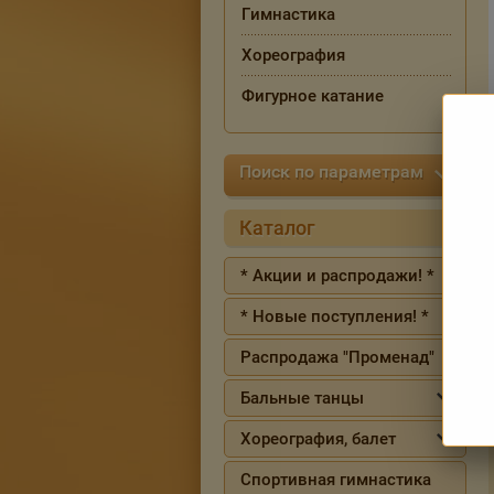
Гимнастика
Хореография
Фигурное катание
Поиск по параметрам
Каталог
* Акции и распродажи! *
* Новые поступления! *
Распродажа "Променад"
Бальные танцы
Хореография, балет
Спортивная гимнастика