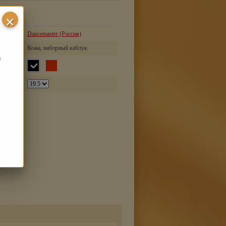
Dancemaster (Россия)
Кожа, наборный каблук
з