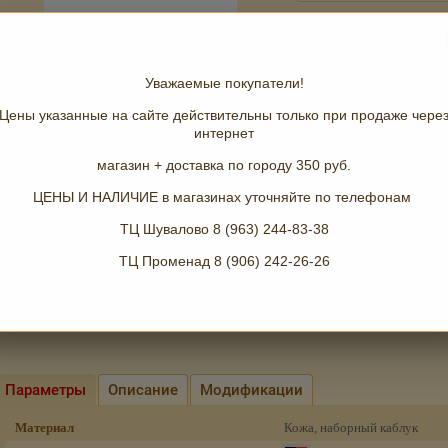
Добавить к сравнению
Производитель
Уважаемые покупатели!
Материал
Цены указанные на сайте действительны только при продаже чере
Цвет
интернет
магазин + доставка по городу 350 руб.
Размер
поделиться
ЦЕНЫ И НАЛИЧИЕ в магазинах уточняйте по телефонам
ТЦ Шувалово 8 (963) 244-83-38
ТЦ Променад 8 (906) 242-26-26
Рейтинг:
(0 голосов)
Параметры
Описание
Модификации
Материал
Кожа, наборный каблук