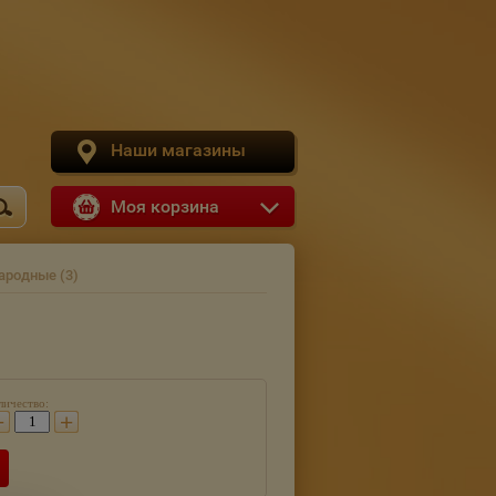
Наши магазины
Моя корзина
ародные (3)
личество:
−
+