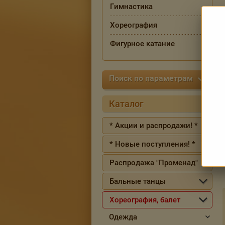
Гимнастика
Хореография
Фигурное катание
Поиск по параметрам
Каталог
* Акции и распродажи! *
* Новые поступления! *
Распродажа "Променад"
Бальные танцы
Хореография, балет
Одежда