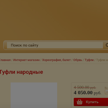
Главная
/
Интернет магазин
/
Хореография, балет
/
Обувь
/
Туфли
/ Туфли н
Туфли народные
4 500.00
руб.
Ко
4 050.00
руб.
Купить