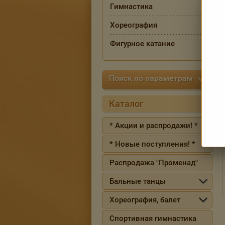
Гимнастика
Хореография
Фигурное катание
Поиск по параметрам
Каталог
* Акции и распродажи! *
* Новые поступления! *
Распродажа "Променад"
Бальные танцы
Хореография, балет
Спортивная гимнастика